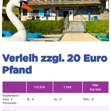
Verleih zzgl. 20 Euro
Pfand
10er
1/2 Std.
1 Std.
Karten
Ruderboot
max. 3
8,- €
12,- €
100,- €
Personen