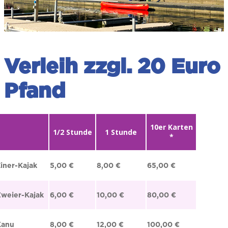
Verleih zzgl. 20 Euro
Pfand
10er Karten
1/2 Stunde
1 Stunde
*
iner-Kajak
5,00 €
8,00 €
65,00 €
weier-Kajak
6,00 €
10,00 €
80,00 €
Kanu
8,00 €
12,00 €
100,00 €