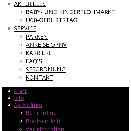
AKTUELLES
BABY- UND KINDERFLOHMARKT
Ü60-GEBURTSTAG
SERVICE
PARKEN
ANREISE ÖPNV
KARRIERE
FAQ´S
SEEORDNUNG
KONTAKT
Start
Info
Aktivitäten
Ruhr Inline
Bootsverleih
Verleihstation