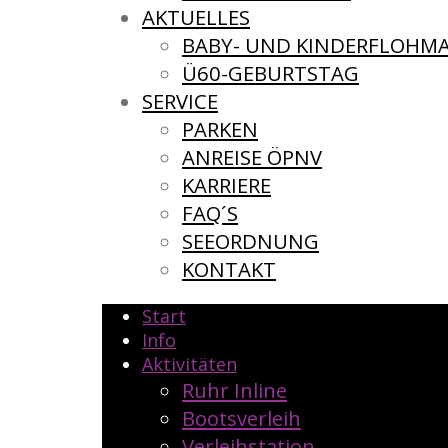
AKTUELLES
BABY- UND KINDERFLOHM
Ü60-GEBURTSTAG
SERVICE
PARKEN
ANREISE ÖPNV
KARRIERE
FAQ´S
SEEORDNUNG
KONTAKT
Start
Info
Aktivitäten
Ruhr Inline
Bootsverleih
Verleihstation