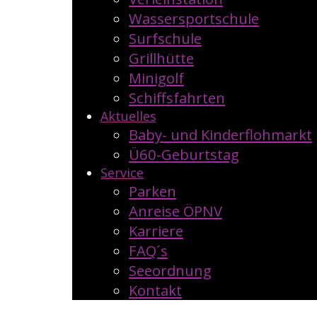
Wassersportschule
Surfschule
Grillhütte
Minigolf
Schiffsfahrten
Aktuelles
Baby- und Kinderflohmarkt
Ü60-Geburtstag
Service
Parken
Anreise ÖPNV
Karriere
FAQ´s
Seeordnung
Kontakt